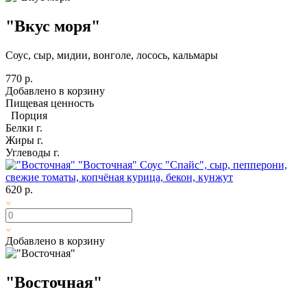
"Вкус моря"
Соус, сыр, мидии, вонголе, лосось, кальмары
770 р.
Добавлено в корзину
Пищевая ценность
Порция
Белки
г.
Жиры
г.
Углеводы
г.
"Восточная"
Соус "Спайс", сыр, пепперони,
свежие томаты, копчёная курица, бекон, кунжут
620 р.
Добавлено в корзину
"Восточная"